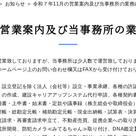
＞ お知らせ ＞ 令和７年11月の営業案内及び当事務所の業務内
の営業案内及び当事務所の
営業致しておりますが、当事務所は少人数で運営致しており
ホームページ上のお問い合わせ欄又はFAXから受け付けてお
、設立登記を除く法人（
会社等
）
設立・事業承継、各種の許
）の作成、建設キャリアアップシステム代行申請、
各種契約
情書
・
上申書
・
始末書
・
定款や
議事録（株主総会や取締役会
訳帳
・
総勘定元帳
・
補助勘定元帳
・
現金出納帳
・
試算表
・
決
査請求・再審査請求申立て、不動産売買、提携企業への取り
電所開発、防犯カメラ≪みてるちゃん≫取り付け、DNA鑑定