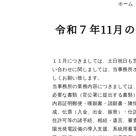
ホーム
令和７年11月
１１月につきましては、土日祝日も
い合わせに関しましては、当事務所
しくお願い致します。
当事務所の業務内容につきましては
必要な書類（官公署に提出する書類
内容証明郵便
・
嘆願書
・
請願書
・
陳
成、伝票（入金、出金、振替）
・
仕
住許可等の諸手続、相続・遺言、審
陽光発電設備の導入支援、系統用蓄