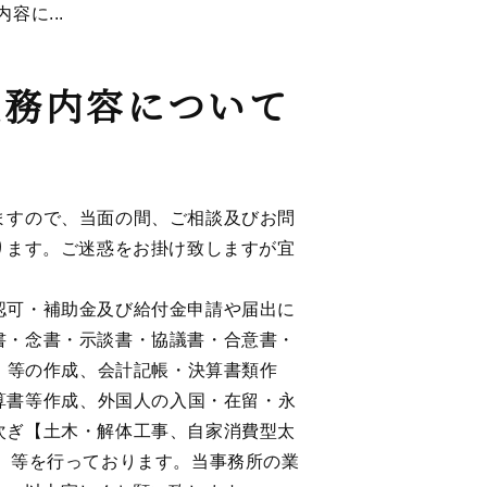
容に...
業務内容について
ますので、当面の間、ご相談及びお問
ります。ご迷惑をお掛け致しますが宜
認可・補助金及び給付金申請や届出に
書
・
念書
・
示談書
・
協議書
・
合意書
・
）
等の作成、会計記帳
・
決算書類作
算書等作成、
外国人の入国・在留・永
次ぎ【土木・解体工事、自家消費型太
】等を行っております。当事務所の業